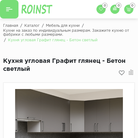
0
0
0
Назад
Назад
Главная
/
Каталог
/
Мебель для кухни
/
Кухни на заказ по индивидуальным размерам. Закажите кухню от
фабрики с любыми размерами.
Заказать кухню
Кухни на заказ
/
Кухня угловая Графит глянец - Бетон светлый
Фасады для кухни
Декоры фасадов
Столешницы для к
Кухня угловая Графит глянец - Бетон
Кухонный фартук
Декоры столешниц
светлый
Мойки для кухни
Декоры кухонных фартуков
Декоры ЛДСП для мебели
Декоры обоев под мебель