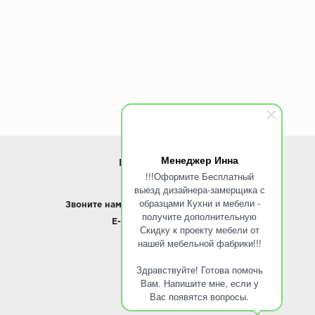
Менеджер Инна
ИНФОРМАЦИЯ
!!!Оформите Бесплатный
выезд дизайнера-замерщика с
www.ROINST.ru
образцами Кухни и мебели -
Звоните нам:
8 495 797-10-50 /
Whatsapp
получите дополнительную
E-mail:
info@roinst.ru
Скидку к проекту мебели от
нашей мебельной фабрики!!!
О КОМПАНИИ
Здравствуйте! Готова помочь
О компании
Вам. Напишите мне, если у
Контакты
Вас появятся вопросы.
Кухни оптом