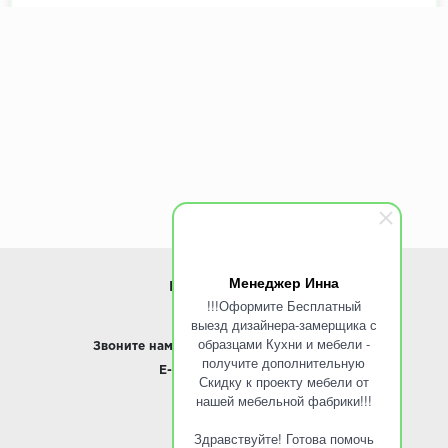
Менеджер Инна
ИНФОРМАЦИЯ
!!!Оформите Бесплатный
выезд дизайнера-замерщика с
www.ROINST.ru
образцами Кухни и мебели -
Звоните нам:
8 495 797-10-50 /
Whatsapp
получите дополнительную
E-mail:
info@roinst.ru
Скидку к проекту мебели от
нашей мебельной фабрики!!!
О КОМПАНИИ
Здравствуйте! Готова помочь
О компании