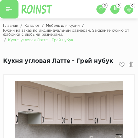
0
0
0
Назад
Назад
Главная
/
Каталог
/
Мебель для кухни
/
Кухни на заказ по индивидуальным размерам. Закажите кухню от
фабрики с любыми размерами.
Заказать кухню
Кухни на заказ
/
Кухня угловая Латте - Грей нубук
Фасады для кухни
Декоры фасадов
Столешницы для к
Кухня угловая Латте - Грей нубук
Кухонный фартук
Декоры столешниц
Мойки для кухни
Декоры кухонных фартуков
Декоры ЛДСП для мебели
Декоры обоев под мебель