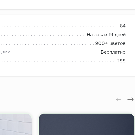
менных, экологически чистых конструкционно —
84
(ДСП, МДФ).
На заказ 19 дней
900+ цветов
ие глубоких пор, естественного спила дерева,
цами
Бесплатно
оверхностей.
TSS
ффекты достигаются за счёт использования передовых
, которые позволяют воплощать разнообразные