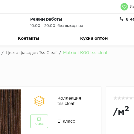
Из
Режим работы
8 4
10:00 - 20:00, без выходных
Контакты
Кухни оптом
/
Цвета фасадов Tss Cleaf
/
Matrix LK00 tss cleaf
Коллекция
tss cleaf
2
/
м
E1
E1 класс
класс