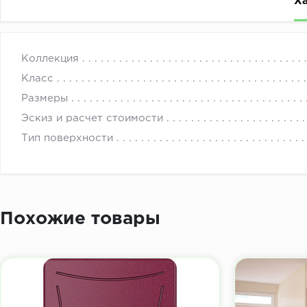
Х
Плиты TSS (thermo structured surface — термострукт
с 
Коллекция
отделочных материалов, получаемых особым способом
Класс
Производитель: компания «CLEAF» (Италия).
Размеры
Отличительной особенностью продукта является ярко 
Эскиз и расчет стоимости
ручной обработки древесины, тиснения в виде ткани, 
Тип поверхности
Синхронизированные декоры — это декоры, структура
Многие типы поверхности эксклюзивны и не имеет ана
Похожие товары
технологий (ноу-хау), специального высокотехнологи
Плиты TSS с неповторимыми структурами открывают н
варианты ваших идей и замыслов.