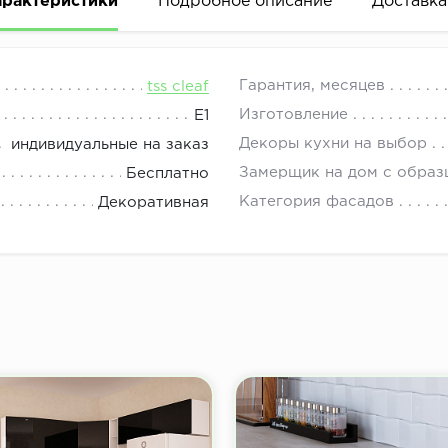
арактеристики
Подробное описание
Доставка
урированная поверхность), — это новое поколение совре
08.00 до 21.00.
Гарантия, месяцев
tss cleaf
 прессования слоистых пластиков на древесные плиты 
Изготовление
E1
Декоры кухни на выбор
индивидуальные на заказ
выраженная структура поверхности, имитирующая налич
Замерщик на дом с образ
Бесплатно
кожи, бетона, штукатурки, волн и других фантазийных п
Категория фасадов
Декоративная
 поверхности которых повторяет изображение.
логов у других европейских производителей. Данные э
чного оборудования и уникальных пресс-форм.
овые возможности в интерьерном и мебельном дизайне