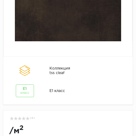
Коллекция
tss cleaf
E1
E1 класс
класс
( 0 )
2
/
м