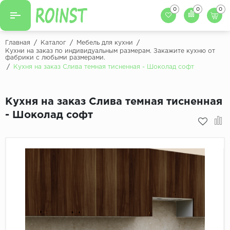
0
0
0
Назад
Назад
Главная
/
Каталог
/
Мебель для кухни
/
Кухни на заказ по индивидуальным размерам. Закажите кухню от
фабрики с любыми размерами.
Заказать кухню
Кухни на заказ
/
Кухня на заказ Слива темная тисненная - Шоколад софт
Фасады для кухни
Декоры фасадов
Столешницы для к
Кухня на заказ Слива темная тисненная
Кухонный фартук
Декоры столешниц
- Шоколад софт
Мойки для кухни
Декоры кухонных фартуков
Декоры ЛДСП для мебели
Декоры обоев под мебель