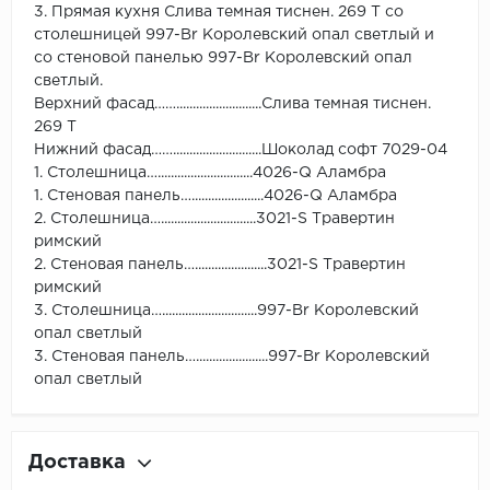
3. Прямая кухня Слива темная тиснен. 269 Т со
столешницей 997-Br Королевский опал cветлый и
со стеновой панелью 997-Br Королевский опал
cветлый.
Верхний фасад……..........................Слива темная тиснен.
269 Т
Нижний фасад……...........................Шоколад софт 7029-04
1. Столешница….............................4026-Q Аламбра
1. Стеновая панель…......................4026-Q Аламбра
2. Столешница….............................3021-S Травертин
римский
2. Стеновая панель…......................3021-S Травертин
римский
3. Столешница….............................997-Br Королевский
опал cветлый
3. Стеновая панель…......................997-Br Королевский
опал cветлый
Доставка