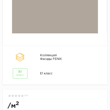
Коллекция
Фасады FENIX
E1
E1 класс
класс
( 0 )
2
/
м