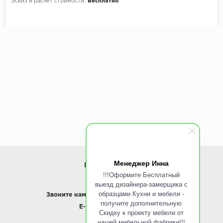
Эскиз и расчет стоимости:
Бесплатно
Менеджер Инна
ИНФОРМАЦИЯ
!!!Оформите Бесплатный
выезд дизайнера-замерщика с
www.ROINST.ru
образцами Кухни и мебели -
Звоните нам:
8 495 797-10-50 /
Whatsapp
получите дополнительную
E-mail:
info@roinst.ru
Скидку к проекту мебели от
нашей мебельной фабрики!!!