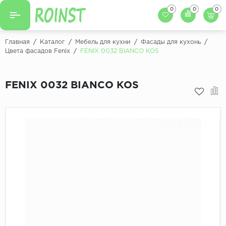
0
0
0
Назад
Назад
Главная
/
Каталог
/
Мебель для кухни
/
Фасады для кухонь
/
Цвета фасадов Fenix
/
FENIX 0032 BIANCO KOS
Заказать кухню
Кухни на заказ
Фасады для кухни
FENIX 0032 BIANCO KOS
Декоры фасадов
Столешницы для к
Кухонный фартук
Декоры столешниц
Мойки для кухни
Декоры кухонных фартуков
Декоры ЛДСП для мебели
Декоры обоев под мебель