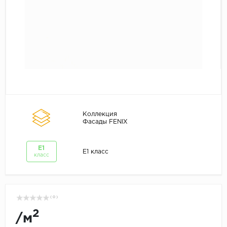
Коллекция
Фасады FENIX
E1
E1 класс
класс
( 0 )
2
/
м