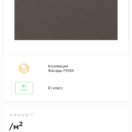
Коллекция
Фасады FENIX
E1
E1 класс
класс
( 0 )
2
/
м