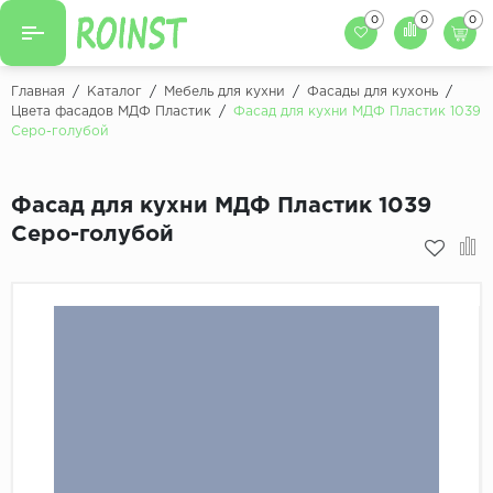
0
0
0
Назад
Назад
Главная
/
Каталог
/
Мебель для кухни
/
Фасады для кухонь
/
Цвета фасадов МДФ Пластик
/
Фасад для кухни МДФ Пластик 1039
Заказать кухню
Серо-голубой
Кухни на заказ
Фасады для кухни
Декоры фасадов
Столешницы для к
Фасад для кухни МДФ Пластик 1039
Серо-голубой
Кухонный фартук
Декоры столешниц
Мойки для кухни
Декоры кухонных фартуков
Декоры ЛДСП для мебели
Декоры обоев под мебель