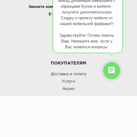
выезд дизайнера-замерщика с
образцами Кухни и мебели -
Звоните нам:
8 495 797-10-50 /
Whatsapp
получите дополнительную
E-mail:
info@roinst.ru
Скидку к проекту мебели от
нашей мебельной фабрики!!!
О КОМПАНИИ
Здравствуйте! Готова помочь
О компании
Вам. Напишите мне, если у
Контакты
Вас появятся вопросы.
Кухни оптом
ПОКУПАТЕЛЯМ
Доставка и оплата
Услуги
Акции
Roinst: Мебель и дизайн;© 2009
Мебель и дизайн “Роинст”