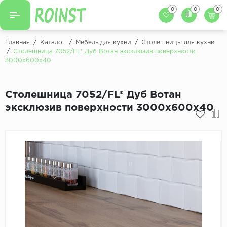
0
0
0
Назад
Назад
Главная
/
Каталог
/
Мебель для кухни
/
Столешницы для кухни
/
Столешница 7052/FL* Дуб Вотан эксклюзив поверхности
Заказать кухню
3000х600х40
Кухни на заказ
Фасады для кухни
Декоры фасадов
Столешницы для к
Столешница 7052/FL* Дуб Вотан
эксклюзив поверхности 3000х600х40
Кухонный фартук
Декоры столешниц
Мойки для кухни
Декоры кухонных фартуков
Декоры ЛДСП для мебели
Декоры обоев под мебель