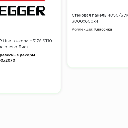
Стеновая панель 4050/S л
3000х600х4
Коллекция:
Классика
 Цвет декора H3176 ST10
кс олово Лист
16 мм
ревесные декоры
00x2070