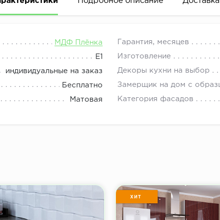
арактеристики
Подробное описание
Доставка
хонные фасады, фасады для шкафов, фасады для шкафо
08.00 до 21.00.
Гарантия, месяцев
МДФ Плёнка
Изготовление
E1
Декоры кухни на выбор
индивидуальные на заказ
Замерщик на дом с образ
Бесплатно
Категория фасадов
Матовая
ХИТ