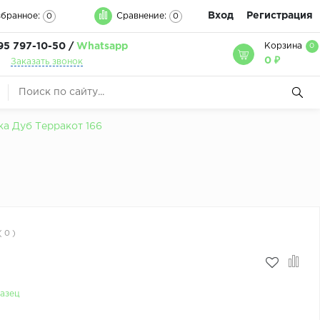
Вход
Регистрация
бранное:
Сравнение:
0
0
95 797-10-50 /
Whatsapp
Корзина
0
0 ₽
Заказать звонок
а Дуб Терракот 166
( 0 )
азец