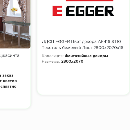
ЛДСП EGGER Цвет декора AF416 ST10
Текстиль бежевый Лист 2800x2070х16
мм
 Джасинта
Коллекция:
Фантазийные декоры
Размеры:
2800x2070
а заказ
+ цветов
есплатно