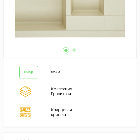
Емар
Емар
Коллекция
Гранитная
Кварцевая
крошка