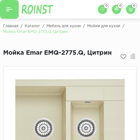
0
0
0
Назад
Назад
Главная
/
Каталог
/
Мебель для кухни
/
Мойки для кухни
/
Мойка Emar EMQ-2775.Q, Цитрин
Заказать кухню
Кухни на заказ
Фасады для кухни
Мойка Emar EMQ-2775.Q, Цитрин
Декоры фасадов
Столешницы для к
Кухонный фартук
Декоры столешниц
Мойки для кухни
Декоры кухонных фартуков
Декоры ЛДСП для мебели
Декоры обоев под мебель