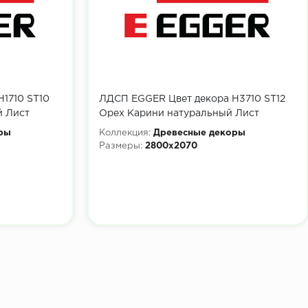
1710 ST10
ЛДСП EGGER Цвет декора H3710 ST12
й Лист
Орех Карини натуральный Лист
2800x2070х16 мм
ры
Коллекция:
Древесные декоры
Размеры:
2800x2070