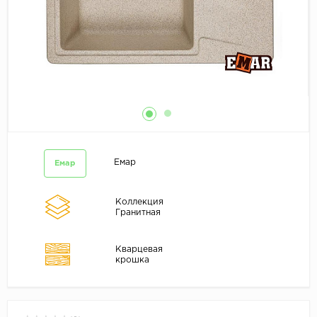
Емар
Емар
Коллекция
Гранитная
Кварцевая
крошка