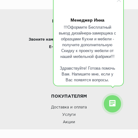
Менеджер Инна
ИНФОРМАЦИЯ
!!!Оформите Бесплатный
выезд дизайнера-замерщика с
www.ROINST.ru
образцами Кухни и мебели -
Звоните нам:
8 495 797-10-50 /
Whatsapp
получите дополнительную
E-mail:
info@roinst.ru
Скидку к проекту мебели от
нашей мебельной фабрики!!!
О КОМПАНИИ
Здравствуйте! Готова помочь
О компании
Вам. Напишите мне, если у
Контакты
Вас появятся вопросы.
Кухни оптом
ПОКУПАТЕЛЯМ
Доставка и оплата
Услуги
Акции