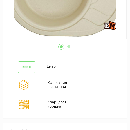
Емар
Емар
Коллекция
Гранитная
Кварцевая
крошка