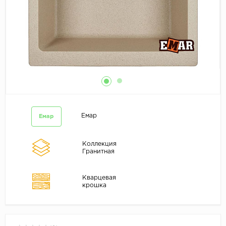
Емар
Емар
Коллекция
Гранитная
Кварцевая
крошка