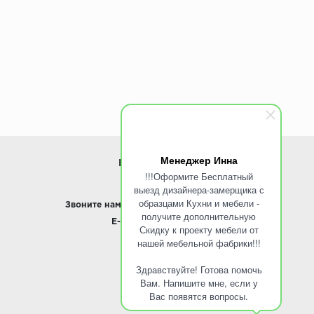
Менеджер Инна
ИНФОРМАЦИЯ
!!!Оформите Бесплатный
выезд дизайнера-замерщика с
www.ROINST.ru
образцами Кухни и мебели -
Звоните нам:
8 495 797-10-50 /
Whatsapp
получите дополнительную
E-mail:
info@roinst.ru
Скидку к проекту мебели от
нашей мебельной фабрики!!!
О КОМПАНИИ
Здравствуйте! Готова помочь
О компании
Вам. Напишите мне, если у
Контакты
Вас появятся вопросы.
Кухни оптом