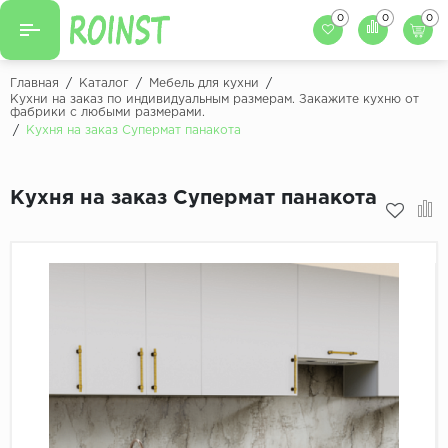
0
0
0
Назад
Назад
Главная
/
Каталог
/
Мебель для кухни
/
Кухни на заказ по индивидуальным размерам. Закажите кухню от
фабрики с любыми размерами.
Заказать кухню
Кухни на заказ
/
Кухня на заказ Супермат панакота
Фасады для кухни
Декоры фасадов
Столешницы для к
Кухня на заказ Супермат панакота
Кухонный фартук
Декоры столешниц
Мойки для кухни
Декоры кухонных фартуков
Декоры ЛДСП для мебели
Декоры обоев под мебель