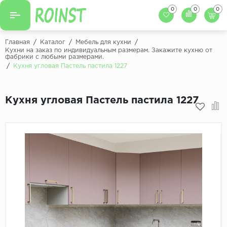
0
0
0
Назад
Назад
Главная
/
Каталог
/
Мебель для кухни
/
Кухни на заказ по индивидуальным размерам. Закажите кухню от
фабрики с любыми размерами.
Заказать кухню
Кухни на заказ
/
Кухня угловая Пастель пастила 1227
Фасады для кухни
Декоры фасадов
Столешницы для к
Кухня угловая Пастель пастила 1227
Кухонный фартук
Декоры столешниц
Мойки для кухни
Декоры кухонных фартуков
Декоры ЛДСП для мебели
Декоры обоев под мебель