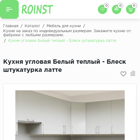
0
0
0
Назад
Назад
Главная
/
Каталог
/
Мебель для кухни
/
Кухни на заказ по индивидуальным размерам. Закажите кухню от
фабрики с любыми размерами.
Заказать кухню
Кухни на заказ
/
Кухня угловая Белый теплый - Блеск штукатурка латте
Фасады для кухни
Декоры фасадов
Столешницы для к
Кухня угловая Белый теплый - Блеск
Кухонный фартук
Декоры столешниц
штукатурка латте
Мойки для кухни
Декоры кухонных фартуков
Декоры ЛДСП для мебели
Декоры обоев под мебель