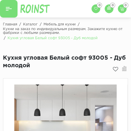
0
0
0
Назад
Назад
Главная
/
Каталог
/
Мебель для кухни
/
Кухни на заказ по индивидуальным размерам. Закажите кухню от
фабрики с любыми размерами.
Заказать кухню
Кухни на заказ
/
Кухня угловая Белый софт 93005 - Дуб молодой
Фасады для кухни
Декоры фасадов
Столешницы для к
Кухня угловая Белый софт 93005 - Дуб
Кухонный фартук
Декоры столешниц
молодой
Мойки для кухни
Декоры кухонных фартуков
Декоры ЛДСП для мебели
Декоры обоев под мебель