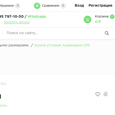
Вход
Регистрация
бранное:
Сравнение:
0
0
95 797-10-50 /
Whatsapp
Корзина
0
0 ₽
Заказать звонок
быми размерами.
/
Кухня угловая Аквамарин 015
( 0 )
м
азец