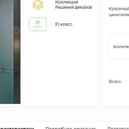
Коллекция
Решения декоров
Кухонный
ценителей
Е1
Е1 класс
класс
Количе
Всего: