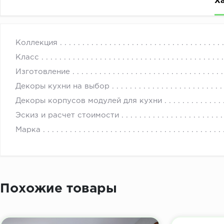
Х
Кухонный гарнитур в насыщенном зеленом цвете подой
с 
Коллекция
фрезеровкой никого не оставит равнодушным. Дополн
Класс
кухню в место для идеального английского чаепития.
Изготовление
Угловая кухня Аквамарин 015 со столешницей 8208-РТ
Декоры кухни на выбор
Верхний фасад…….......................Аквамарин 015
Декоры корпусов модулей для кухни
Нижний фасад……........................Аквамарин 015
Эскиз и расчет стоимости
Столешница….............................8208-РТ Монтебелло
Марка
Стеновая панель…......................8208-РТ Монтебелло
Похожие товары