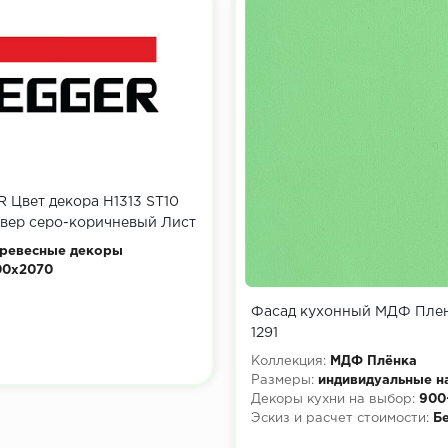
Цвет декора H1313 ST10
вер серо-коричневый Лист
16 мм
ревесные декоры
00x2070
Фасад кухонный МДФ Плен
1291
Коллекция:
МДФ Плёнка
Размеры:
индивидуальные н
Декоры кухни на выбор:
900
Эскиз и расчет стоимости:
Б