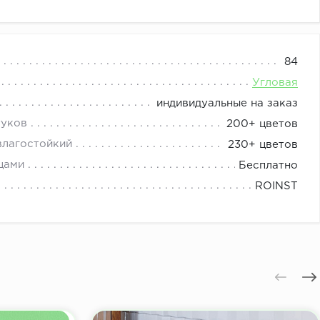
оттенок аквамарина на фасадах с актуальной
84
ронзовыми классическими ручками. Превратите свою
Угловая
индивидуальные на заказ
о.
туков
200+ цветов
влагостойкий
230+ цветов
цами
Бесплатно
ROINST