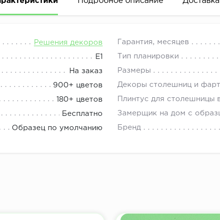
арактеристики
Подробное описание
Доставка
дет для ценителей благородных интерьеров. Глубокий 
08.00 до 21.00.
Гарантия, месяцев
Решения декоров
ите дизайн кухни светлой столешницей под мрамор и б
Тип планировки
Е1
Размеры
На заказ
 Монтебелло и со стеновой панелью 8208-РТ Монтебелл
Декоры столешниц и фар
900+ цветов
Плинтус для столешницы 
180+ цветов
Замерщик на дом с образ
Бесплатно
Бренд
Образец по умолчанию