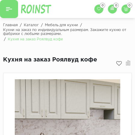
0
0
0
Назад
Назад
Главная
/
Каталог
/
Мебель для кухни
/
Кухни на заказ по индивидуальным размерам. Закажите кухню от
фабрики с любыми размерами.
Заказать кухню
Кухни на заказ
/
Кухня на заказ Роялвуд кофе
Фасады для кухни
Декоры фасадов
Столешницы для к
Кухня на заказ Роялвуд кофе
Кухонный фартук
Декоры столешниц
Мойки для кухни
Декоры кухонных фартуков
Декоры ЛДСП для мебели
Декоры обоев под мебель