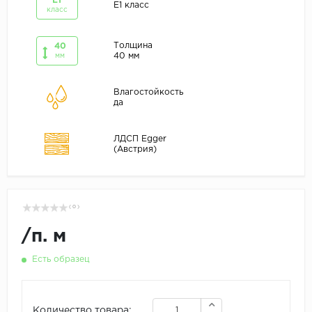
E1
E1 класс
класс
Толщина
40
40 мм
мм
Влагостойкость
да
ЛДСП Egger
(Австрия)
( 0 )
/
п. м
Есть образец
Количество товара: