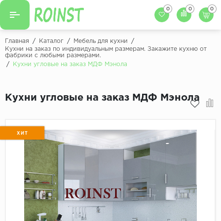
0
0
0
Назад
Назад
Главная
/
Каталог
/
Мебель для кухни
/
Кухни на заказ по индивидуальным размерам. Закажите кухню от
фабрики с любыми размерами.
Заказать кухню
Кухни на заказ
/
Кухни угловые на заказ МДФ Мэнола
Фасады для кухни
Декоры фасадов
Столешницы для к
Кухни угловые на заказ МДФ Мэнола
Кухонный фартук
Декоры столешниц
Мойки для кухни
Декоры кухонных фартуков
ХИТ
Декоры ЛДСП для мебели
Декоры обоев под мебель