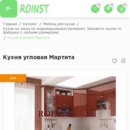
0
0
0
Назад
Назад
Главная
/
Каталог
/
Мебель для кухни
/
Кухни на заказ по индивидуальным размерам. Закажите кухню от
фабрики с любыми размерами.
Заказать кухню
Кухни на заказ
/
Кухня угловая Мартита
Фасады для кухни
Декоры фасадов
Столешницы для к
Кухня угловая Мартита
Кухонный фартук
Декоры столешниц
Мойки для кухни
Декоры кухонных фартуков
ХИТ
Декоры ЛДСП для мебели
Декоры обоев под мебель