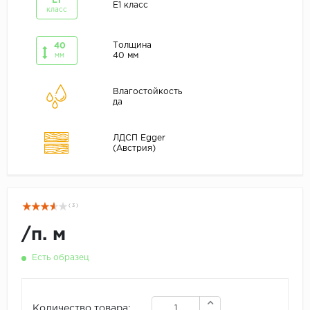
E1
E1 класс
класс
Толщина
40
40 мм
мм
Влагостойкость
да
ЛДСП Egger
(Австрия)
( 3 )
/
п. м
Есть образец
Количество товара: