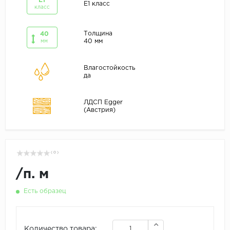
E1
E1 класс
класс
Толщина
40
40 мм
мм
Влагостойкость
да
ЛДСП Egger
(Австрия)
( 0 )
/
п. м
Есть образец
Количество товара: