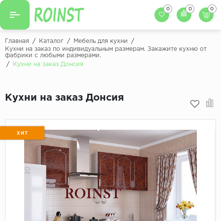
0
0
0
Назад
Назад
Главная
/
Каталог
/
Мебель для кухни
/
Кухни на заказ по индивидуальным размерам. Закажите кухню от
фабрики с любыми размерами.
Заказать кухню
Кухни на заказ
/
Кухни на заказ Донсия
Фасады для кухни
Декоры фасадов
Столешницы для к
Кухни на заказ Донсия
Кухонный фартук
Декоры столешниц
Мойки для кухни
Декоры кухонных фартуков
ХИТ
Декоры ЛДСП для мебели
Декоры обоев под мебель