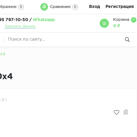
Вход
Регистрация
бранное:
Сравнение:
0
0
95 797-10-50 /
Whatsapp
Корзина
0
0 ₽
Заказать звонок
0х4
0х4
( 0 )