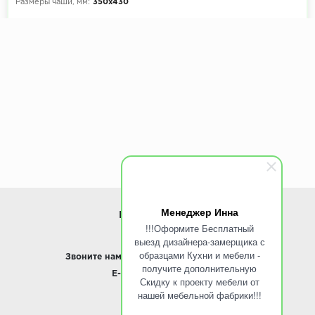
Размеры чаши, мм:
350х430
Менеджер Инна
ИНФОРМАЦИЯ
!!!Оформите Бесплатный
выезд дизайнера-замерщика с
www.ROINST.ru
образцами Кухни и мебели -
Звоните нам:
8 495 797-10-50 /
Whatsapp
получите дополнительную
E-mail:
info@roinst.ru
Скидку к проекту мебели от
нашей мебельной фабрики!!!
О КОМПАНИИ