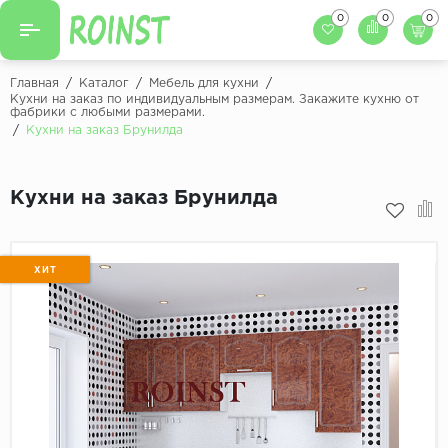
0
0
0
Назад
Назад
Главная
/
Каталог
/
Мебель для кухни
/
Кухни на заказ по индивидуальным размерам. Закажите кухню от
фабрики с любыми размерами.
Заказать кухню
Кухни на заказ
/
Кухни на заказ Брунилда
Фасады для кухни
Декоры фасадов
Столешницы для к
Кухни на заказ Брунилда
Кухонный фартук
Декоры столешниц
Мойки для кухни
Декоры кухонных фартуков
ХИТ
Декоры ЛДСП для мебели
Декоры обоев под мебель