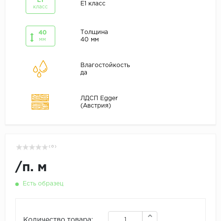
E1
E1 класс
класс
Толщина
40
40 мм
мм
Влагостойкость
да
ЛДСП Egger
(Австрия)
( 0 )
/
п. м
Есть образец
Количество товара: