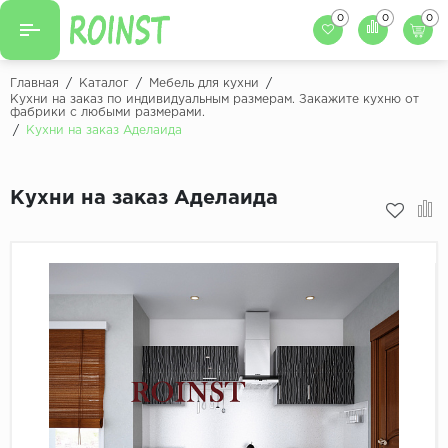
0
0
0
Назад
Назад
Главная
/
Каталог
/
Мебель для кухни
/
Кухни на заказ по индивидуальным размерам. Закажите кухню от
фабрики с любыми размерами.
Заказать кухню
Кухни на заказ
/
Кухни на заказ Аделаида
Фасады для кухни
Декоры фасадов
Столешницы для к
Кухни на заказ Аделаида
Кухонный фартук
Декоры столешниц
Мойки для кухни
Декоры кухонных фартуков
Декоры ЛДСП для мебели
Декоры обоев под мебель