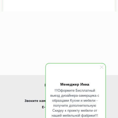
Менеджер Инна
ИНФОРМАЦИЯ
!!!Оформите Бесплатный
выезд дизайнера-замерщика с
www.ROINST.ru
образцами Кухни и мебели -
Звоните нам:
8 495 797-10-50 /
Whatsapp
получите дополнительную
E-mail:
info@roinst.ru
Скидку к проекту мебели от
нашей мебельной фабрики!!!
О КОМПАНИИ