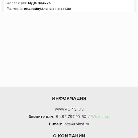
Коллекция:
МДФ Плёнка
Размеры:
индивидуальные на заказ
Декоры кухни на выбор:
900+ цветов
Эскиз и расчет стоимости:
Бесплатно
ИНФОРМАЦИЯ
www.ROINST.ru
Звоните нам:
8 495 797-10-50 /
Whatsapp
E-mail:
info@roinst.ru
О КОМПАНИИ