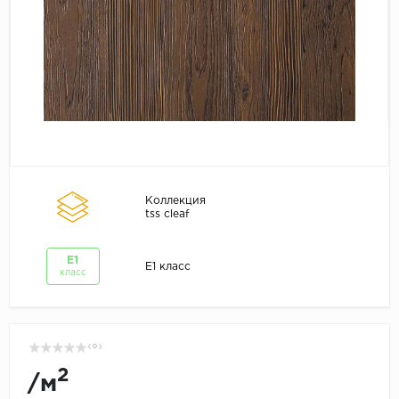
Коллекция
tss cleaf
E1
E1 класс
класс
( 0 )
2
/
м