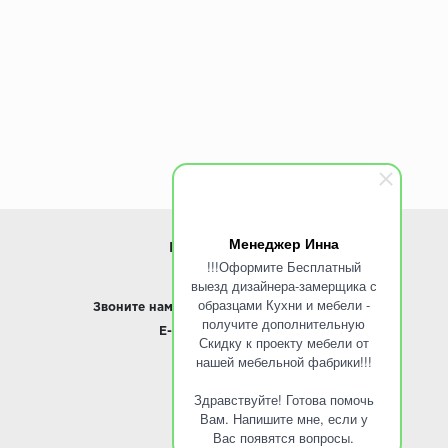
Менеджер Инна
ИНФОРМАЦИЯ
!!!Оформите Бесплатный
выезд дизайнера-замерщика с
www.ROINST.ru
образцами Кухни и мебели -
Звоните нам:
8 495 797-10-50 /
Whatsapp
получите дополнительную
E-mail:
info@roinst.ru
Скидку к проекту мебели от
нашей мебельной фабрики!!!
О КОМПАНИИ
Здравствуйте! Готова помочь
О компании
Вам. Напишите мне, если у
Контакты
Вас появятся вопросы.