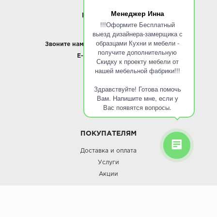
Менеджер Инна
ИНФОРМАЦИЯ
!!!Оформите Бесплатный
выезд дизайнера-замерщика с
www.ROINST.ru
образцами Кухни и мебели -
Звоните нам:
8 495 797-10-50 /
Whatsapp
получите дополнительную
E-mail:
info@roinst.ru
Скидку к проекту мебели от
нашей мебельной фабрики!!!
О КОМПАНИИ
Здравствуйте! Готова помочь
О компании
Вам. Напишите мне, если у
Контакты
Вас появятся вопросы.
Кухни оптом
ПОКУПАТЕЛЯМ
Доставка и оплата
Услуги
Акции