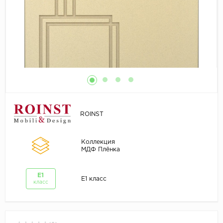
ROINST
Коллекция
МДФ Плёнка
E1
E1 класс
класс