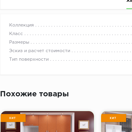
Х
Фасады для мебели: МДФ Пленка Синий 109ТР кухонны
с 
Коллекция
Класс
Размеры
Эскиз и расчет стоимости
Тип поверхности
Похожие товары
ХИТ
ХИТ