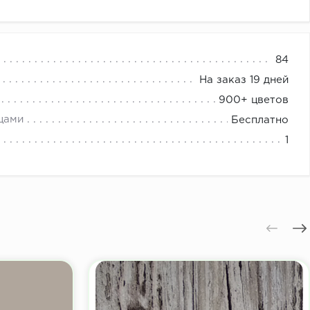
е
84
На заказ 19 дней
900+ цветов
цами
Бесплатно
1