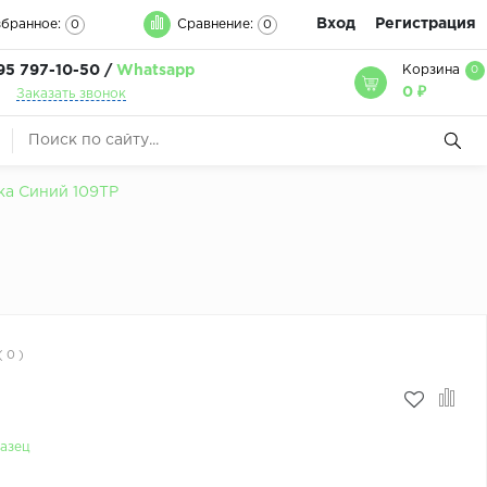
Вход
Регистрация
бранное:
Сравнение:
0
0
95 797-10-50 /
Whatsapp
Корзина
0
0 ₽
Заказать звонок
а Синий 109ТР
( 0 )
азец