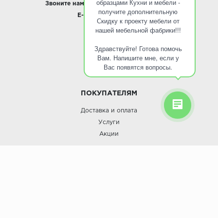
образцами Кухни и мебели -
Звоните нам:
8 495 797-10-50 /
Whatsapp
получите дополнительную
E-mail:
info@roinst.ru
Скидку к проекту мебели от
нашей мебельной фабрики!!!
О КОМПАНИИ
Здравствуйте! Готова помочь
О компании
Вам. Напишите мне, если у
Контакты
Вас появятся вопросы.
Кухни оптом
ПОКУПАТЕЛЯМ
Доставка и оплата
Услуги
Акции
Roinst: Мебель и дизайн;© 2009
Мебель и дизайн “Роинст”