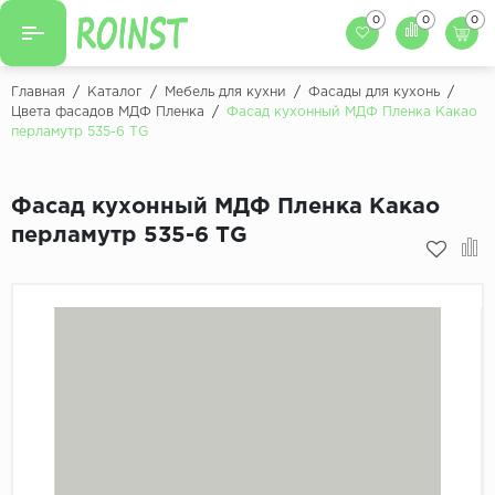
0
0
0
Назад
Назад
Главная
/
Каталог
/
Мебель для кухни
/
Фасады для кухонь
/
Цвета фасадов МДФ Пленка
/
Фасад кухонный МДФ Пленка Какао
Заказать кухню
перламутр 535-6 ТG
Кухни на заказ
Фасады для кухни
Декоры фасадов
Столешницы для к
Фасад кухонный МДФ Пленка Какао
перламутр 535-6 ТG
Кухонный фартук
Декоры столешниц
Мойки для кухни
Декоры кухонных фартуков
Декоры ЛДСП для мебели
Декоры обоев под мебель