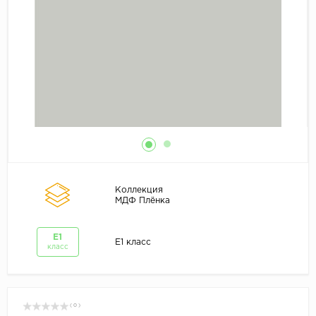
Коллекция
МДФ Плёнка
E1
E1 класс
класс
( 0 )