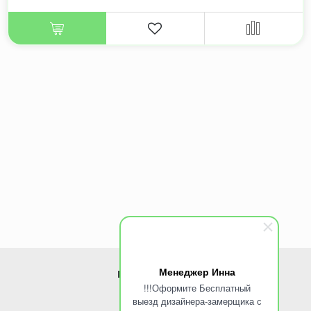
Менеджер Инна
ИНФОРМАЦИЯ
!!!Оформите Бесплатный
выезд дизайнера-замерщика с
www.ROINST.ru