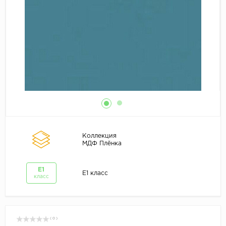
Коллекция
МДФ Плёнка
E1
E1 класс
класс
( 0 )