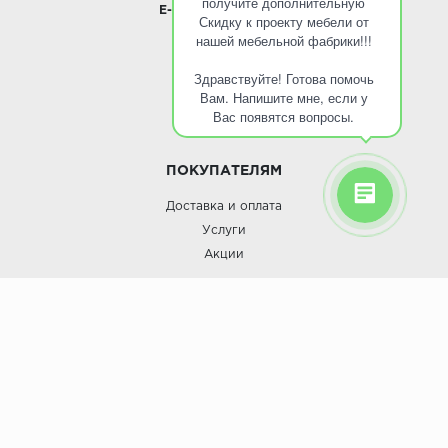
получите дополнительную
E-mail:
info@roinst.ru
Скидку к проекту мебели от
нашей мебельной фабрики!!!
О КОМПАНИИ
Здравствуйте! Готова помочь
О компании
Вам. Напишите мне, если у
Контакты
Вас появятся вопросы.
Кухни оптом
ПОКУПАТЕЛЯМ
Доставка и оплата
Услуги
Акции
Roinst: Мебель и дизайн;© 2009
Мебель и дизайн “Роинст”