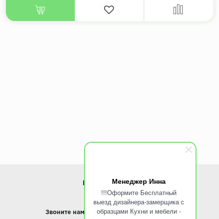
Менеджер Инна
ИНФОРМАЦИЯ
!!!Оформите Бесплатный
выезд дизайнера-замерщика с
www.ROINST.ru
образцами Кухни и мебели -
Звоните нам:
8 495 797-10-50 /
Whatsapp