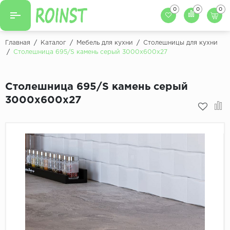
0
0
0
Назад
Назад
Главная
/
Каталог
/
Мебель для кухни
/
Столешницы для кухни
/
Столешница 695/S камень серый 3000х600х27
Заказать кухню
Кухни на заказ
Фасады для кухни
Столешница 695/S камень серый
Декоры фасадов
Столешницы для к
3000х600х27
Кухонный фартук
Декоры столешниц
Мойки для кухни
Декоры кухонных фартуков
Декоры ЛДСП для мебели
Декоры обоев под мебель