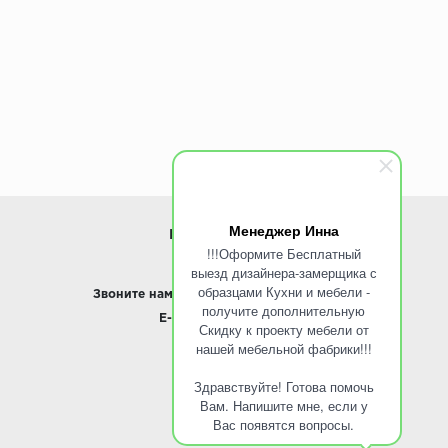
Менеджер Инна
ИНФОРМАЦИЯ
!!!Оформите Бесплатный
выезд дизайнера-замерщика с
www.ROINST.ru
образцами Кухни и мебели -
Звоните нам:
8 495 797-10-50 /
Whatsapp
получите дополнительную
E-mail:
info@roinst.ru
Скидку к проекту мебели от
нашей мебельной фабрики!!!
О КОМПАНИИ
Здравствуйте! Готова помочь
О компании
Вам. Напишите мне, если у
Контакты
Вас появятся вопросы.
Кухни оптом