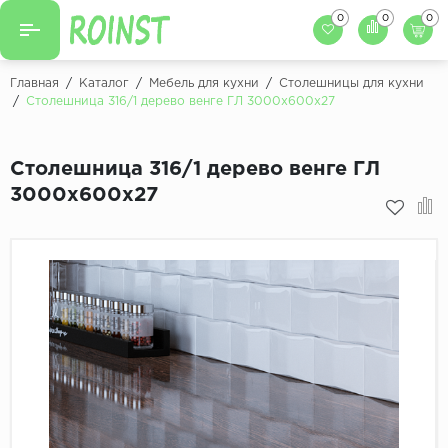
0
0
0
Назад
Назад
Главная
/
Каталог
/
Мебель для кухни
/
Столешницы для кухни
/
Столешница 316/1 дерево венге ГЛ 3000х600х27
Заказать кухню
Кухни на заказ
Фасады для кухни
Столешница 316/1 дерево венге ГЛ
Декоры фасадов
Столешницы для к
3000х600х27
Кухонный фартук
Декоры столешниц
Мойки для кухни
Декоры кухонных фартуков
Декоры ЛДСП для мебели
Декоры обоев под мебель