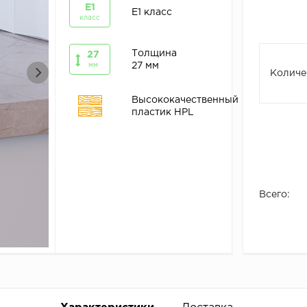
E1
E1 класс
класс
Толщина
27
27 мм
мм
Количе
Высококачественный
пластик HPL
Всего: