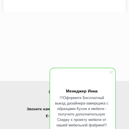
Менеджер Инна
ИНФОРМАЦИЯ
!!!Оформите Бесплатный
выезд дизайнера-замерщика с
www.ROINST.ru
образцами Кухни и мебели -
Звоните нам:
8 495 797-10-50 /
Whatsapp
получите дополнительную
E-mail:
info@roinst.ru
Скидку к проекту мебели от
нашей мебельной фабрики!!!
О КОМПАНИИ