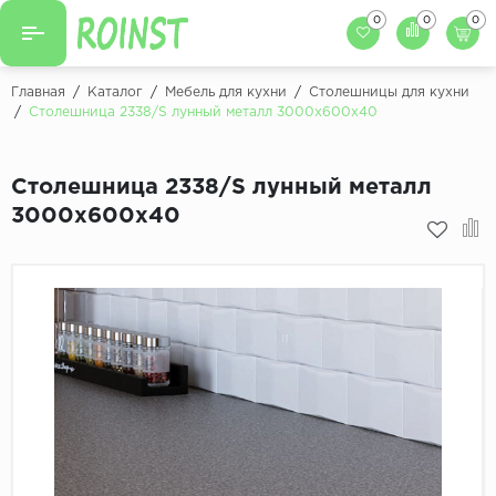
0
0
0
Назад
Назад
Главная
/
Каталог
/
Мебель для кухни
/
Столешницы для кухни
/
Столешница 2338/S лунный металл 3000х600х40
Заказать кухню
Кухни на заказ
Фасады для кухни
Столешница 2338/S лунный металл
Декоры фасадов
Столешницы для к
3000х600х40
Кухонный фартук
Декоры столешниц
Мойки для кухни
Декоры кухонных фартуков
Декоры ЛДСП для мебели
Декоры обоев под мебель