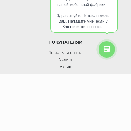
нашей мебельной фабрики!!!
О КОМПАНИИ
Здравствуйте! Готова помочь
О компании
Вам. Напишите мне, если у
Контакты
Вас появятся вопросы.
Кухни оптом
ПОКУПАТЕЛЯМ
Доставка и оплата
Услуги
Акции
Roinst: Мебель и дизайн;© 2009
Мебель и дизайн “Роинст”