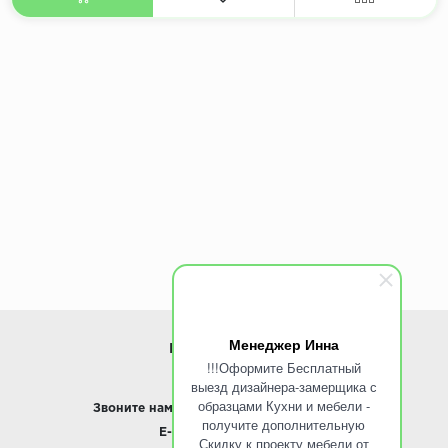
Менеджер Инна
ИНФОРМАЦИЯ
!!!Оформите Бесплатный
выезд дизайнера-замерщика с
www.ROINST.ru
образцами Кухни и мебели -
Звоните нам:
8 495 797-10-50 /
Whatsapp
получите дополнительную
E-mail:
info@roinst.ru
Скидку к проекту мебели от