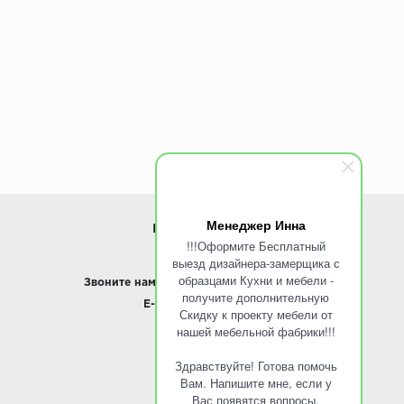
Менеджер Инна
ИНФОРМАЦИЯ
!!!Оформите Бесплатный
выезд дизайнера-замерщика с
www.ROINST.ru
образцами Кухни и мебели -
Звоните нам:
8 495 797-10-50 /
Whatsapp
получите дополнительную
E-mail:
info@roinst.ru
Скидку к проекту мебели от
нашей мебельной фабрики!!!
О КОМПАНИИ
Здравствуйте! Готова помочь
О компании
Вам. Напишите мне, если у
Контакты
Вас появятся вопросы.