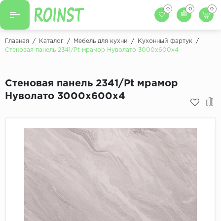
0
0
0
Назад
Назад
Главная
/
Каталог
/
Мебель для кухни
/
Кухонный фартук
/
Стеновая панель 2341/Pt мрамор Нуволато 3000х600х4
Заказать кухню
Кухни на заказ
Фасады для кухни
Стеновая панель 2341/Pt мрамор
Декоры фасадов
Столешницы для к
Нуволато 3000х600х4
Кухонный фартук
Декоры столешниц
Мойки для кухни
Декоры кухонных фартуков
Декоры ЛДСП для мебели
Декоры обоев под мебель