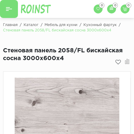
0
0
0
Назад
Назад
Главная
/
Каталог
/
Мебель для кухни
/
Кухонный фартук
/
Стеновая панель 2058/FL бискайская сосна 3000х600х4
Заказать кухню
Кухни на заказ
Фасады для кухни
Стеновая панель 2058/FL бискайская
Декоры фасадов
Столешницы для к
сосна 3000х600х4
Кухонный фартук
Декоры столешниц
Мойки для кухни
Декоры кухонных фартуков
Декоры ЛДСП для мебели
Декоры обоев под мебель