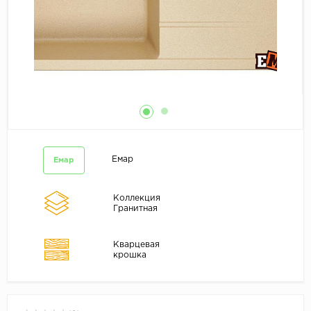
Емар
Емар
Коллекция
Гранитная
Кварцевая
крошка