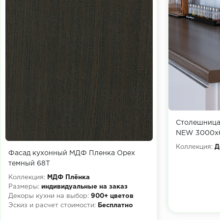
Столешница
NEW 3000х
Коллекция:
Д
Фасад кухонный МДФ Пленка Орех
темный 68Т
Коллекция:
МДФ Плёнка
Размеры:
индивидуальные на заказ
Декоры кухни на выбор:
900+ цветов
Эскиз и расчет стоимости:
Бесплатно