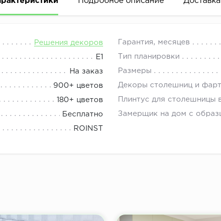
арактеристики
Подробное описание
Доставка
адов. Стеклянные шкафы и стальная фурнитура делают 
08.00 до 21.00.
Гарантия, месяцев
Решения декоров
ряет пространство, а темная столешница, как яркий а
Тип планировки
Е1
1 Черный гранит и со стеновой панелью.
Размеры
На заказ
Декоры столешниц и фар
900+ цветов
Плинтус для столешницы 
180+ цветов
Замерщик на дом с образ
Бесплатно
ROINST