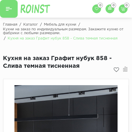
0
0
0
Назад
Назад
Главная
/
Каталог
/
Мебель для кухни
/
Кухни на заказ по индивидуальным размерам. Закажите кухню от
фабрики с любыми размерами.
Заказать кухню
Кухни на заказ
/
Кухня на заказ Графит нубук 858 - Слива темная тисненная
Фасады для кухни
Декоры фасадов
Столешницы для к
Кухня на заказ Графит нубук 858 -
Кухонный фартук
Декоры столешниц
Слива темная тисненная
Мойки для кухни
Декоры кухонных фартуков
Декоры ЛДСП для мебели
Декоры обоев под мебель