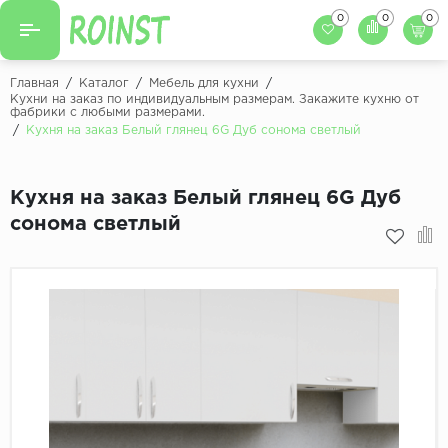
0
0
0
Назад
Назад
Главная
/
Каталог
/
Мебель для кухни
/
Кухни на заказ по индивидуальным размерам. Закажите кухню от
фабрики с любыми размерами.
Заказать кухню
Кухни на заказ
/
Кухня на заказ Белый глянец 6G Дуб сонома светлый
Фасады для кухни
Декоры фасадов
Столешницы для к
Кухня на заказ Белый глянец 6G Дуб
Кухонный фартук
Декоры столешниц
сонома светлый
Мойки для кухни
Декоры кухонных фартуков
Декоры ЛДСП для мебели
Декоры обоев под мебель