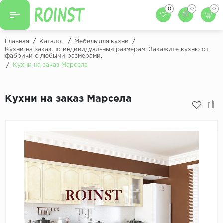
0
0
0
Назад
Назад
Главная
/
Каталог
/
Мебель для кухни
/
Кухни на заказ по индивидуальным размерам. Закажите кухню от
фабрики с любыми размерами.
Заказать кухню
Кухни на заказ
/
Кухни на заказ Марсела
Фасады для кухни
Декоры фасадов
Столешницы для к
Кухни на заказ Марсела
Кухонный фартук
Декоры столешниц
Мойки для кухни
Декоры кухонных фартуков
Декоры ЛДСП для мебели
Декоры обоев под мебель