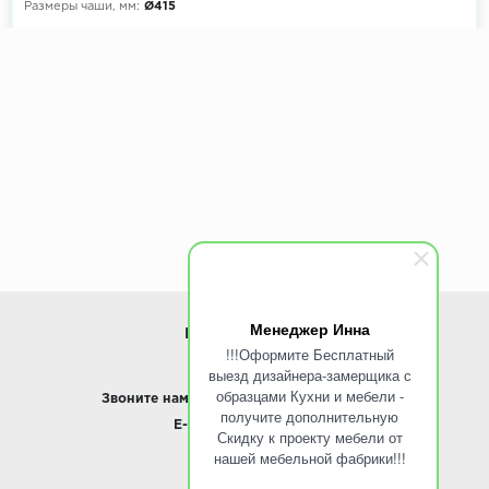
Размеры чаши, мм:
Ø415
Менеджер Инна
ИНФОРМАЦИЯ
!!!Оформите Бесплатный
выезд дизайнера-замерщика с
www.ROINST.ru
образцами Кухни и мебели -
Звоните нам:
8 495 797-10-50 /
Whatsapp
получите дополнительную
E-mail:
info@roinst.ru
Скидку к проекту мебели от
нашей мебельной фабрики!!!
О КОМПАНИИ