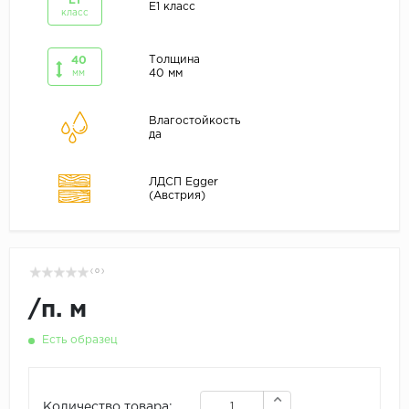
E1
E1 класс
класс
Толщина
40
40 мм
мм
Влагостойкость
да
ЛДСП Egger
(Австрия)
( 0 )
/
п. м
Есть образец
Количество товара: