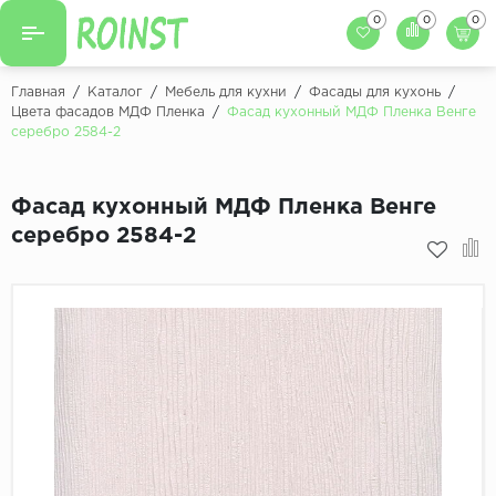
0
0
0
Назад
Назад
Главная
/
Каталог
/
Мебель для кухни
/
Фасады для кухонь
/
Цвета фасадов МДФ Пленка
/
Фасад кухонный МДФ Пленка Венге
Заказать кухню
серебро 2584-2
Кухни на заказ
Фасады для кухни
Декоры фасадов
Столешницы для к
Фасад кухонный МДФ Пленка Венге
серебро 2584-2
Кухонный фартук
Декоры столешниц
Мойки для кухни
Декоры кухонных фартуков
Декоры ЛДСП для мебели
Декоры обоев под мебель