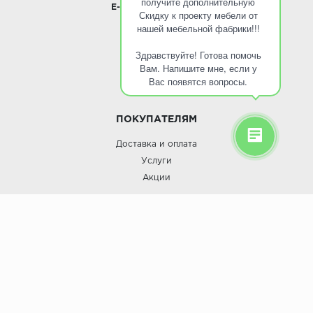
получите дополнительную
E-mail:
info@roinst.ru
Скидку к проекту мебели от
нашей мебельной фабрики!!!
О КОМПАНИИ
Здравствуйте! Готова помочь
О компании
Вам. Напишите мне, если у
Контакты
Вас появятся вопросы.
Кухни оптом
ПОКУПАТЕЛЯМ
Доставка и оплата
Услуги
Акции
Roinst: Мебель и дизайн;© 2009
Мебель и дизайн “Роинст”