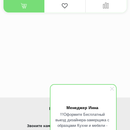
Менеджер Инна
ИНФОРМАЦИЯ
!!!Оформите Бесплатный
выезд дизайнера-замерщика с
www.ROINST.ru
образцами Кухни и мебели -
Звоните нам:
8 495 797-10-50 /
Whatsapp