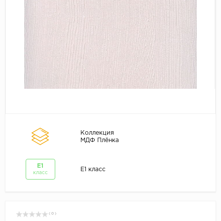
Коллекция
МДФ Плёнка
E1
E1 класс
класс
( 0 )