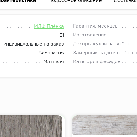
арактеристики
Подробное описание
Доставка
58 Р кухонные фасады, фасады для шкафов, фасады для
08.00 до 21.00.
Гарантия, месяцев
МДФ Плёнка
Изготовление
E1
Декоры кухни на выбор
индивидуальные на заказ
Замерщик на дом с образ
Бесплатно
Категория фасадов
Матовая