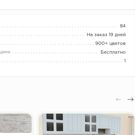
 шкафов купе
84
На заказ 19 дней
900+ цветов
цами
Бесплатно
1