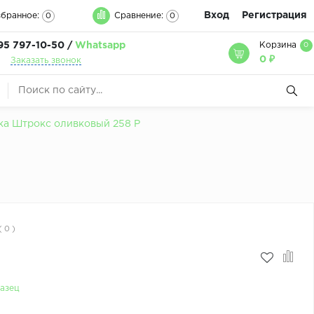
Вход
Регистрация
бранное:
Сравнение:
0
0
95 797-10-50 /
Whatsapp
Корзина
0
0 ₽
Заказать звонок
а Штрокс оливковый 258 Р
( 0 )
азец