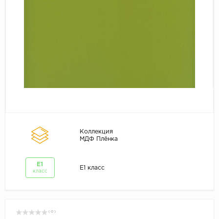
Коллекция
МДФ Плёнка
E1
E1 класс
класс
( 0 )